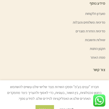
מידע נוסף
מועדון הלקוחות
מדיניות משלוחים והובלות
מדיניות החזרת מוצרים
שאלות ותשובות
תקנון החנות
מפת האתר
צור קשר
חברת "עצים בע'מ" וספקי השירות מצד שלישי שלנו עשויים להשתמש
במגוון טכנולוגיות, בין השאר, בעוגיות, כדי לאסוף ולהעריך כיצד מתפקדים
© כל הזכויות שמורות לעצים בע"מ (איתן טל) 2022 | האתר נבנה ע״י
ניר אלון
האתרים שלנו או האפליקציות לניידים שלנו. למידע נוסף:
בניית אתרים