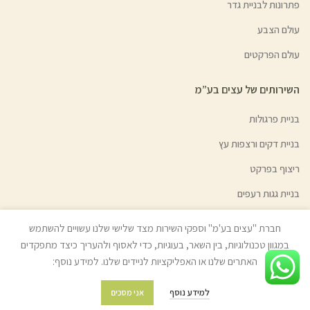
פתרונות לבניית גדר
עולם הצבע
עולם הפרקטים
השירותים של עצים בע”מ
בניית פרגולות
בניית דקים ורצפות עץ
ריצוף בפרקט
בניית גגות רעפים
בניית גדרות ושערי אלומיניום
חברת "עצים בע'מ" וספקי השירות מצד שלישי שלנו עשויים להשתמש
השכרת ציוד לקבלני עץ
במגוון טכנולוגיות, בין השאר, בעוגיות, כדי לאסוף ולהעריך כיצד מתפקדים
האתרים שלנו או האפליקציות לניידים שלנו. למידע נוסף:
גיוון צבעי עץ | צבע בהזמנה אישית
למידע נוסף
אני מסכים
מידע נוסף