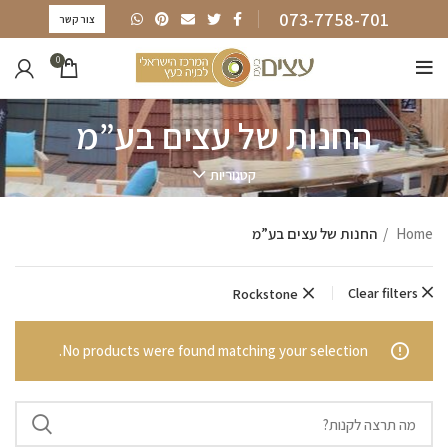
073-7758-701
צור קשר
0
החנות של עצים בע”מ
קטגוריות
Home
החנות של עצים בע”מ
Clear filters
Rockstone
No products were found matching your selection.