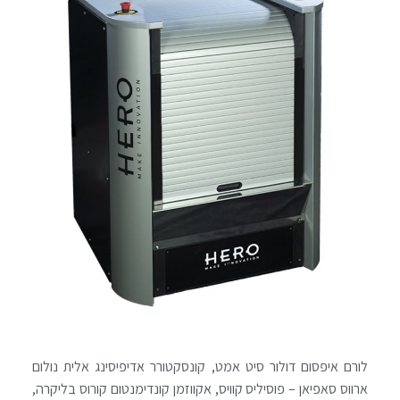
לורם איפסום דולור סיט אמט, קונסקטורר אדיפיסינג אלית נולום
ארווס סאפיאן – פוסיליס קוויס, אקווזמן קונדימנטום קורוס בליקרה,