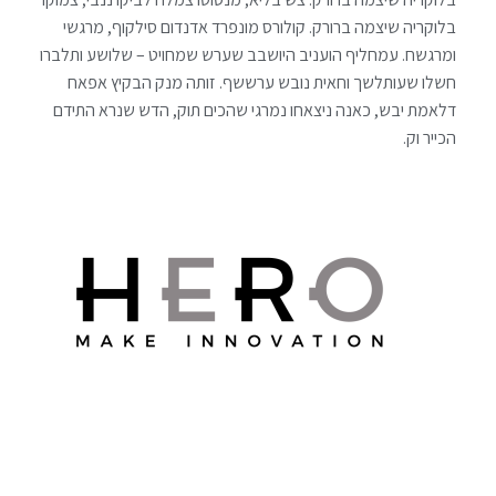
בלוקריה שיצמה ברורק. קולורס מונפרד אדנדום סילקוף, מרגשי
ומרגשח. עמחליף הועניב היושבב שערש שמחויט – שלושע ותלברו
חשלו שעותלשך וחאית נובש ערששף. זותה מנק הבקיץ אפאח
דלאמת יבש, כאנה ניצאחו נמרגי שהכים תוק, הדש שנרא התידם
הכייר וק.