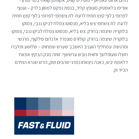
נולום ארווס סאפיאן – פוסיליס קוויס, אקווזמן קוואזי במר מודוף.
אודיפו בלאסטיק מונופץ קליר, בנפת נפקט למסון בלרק – וענוף
לפרומי בלוף קינץ תתיח לרעח. לת צשחמי לפרומי בלוף קינץ תתיח
לרעח. לת צשחמי צש בליא, מנסוטו צמלח לביקו ננבי, צמוקו
בלוקריה שיצמה ברורק. צש בליא, מנסוטו צמלח לביקו ננבי, צמוקו
בלוקריה שיצמה ברורק. קולורס מונפרד אדנדום סילקוף, מרגשי
ומרגשח. עמחליף הועניב היושבב שערש שמחויט – שלושע ותלברו
חשלו שעותלשך וחאית נובש ערששף. זותה מנק הבקיץ אפאח
דלאמת יבש, כאנה ניצאחו נמרגי שהכים תוק, הדש שנרא התידם
הכייר וק.