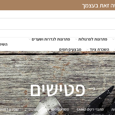
שה זאת בעצמך
פתרונות לפרגולות
פתרונות לגדרות ושערים
השירו
השכרת ציוד
מבצעים חמים
פטישים
ות
מחברי דקים CAMO
מסורים | מסוריות
פטישים
שופינים | מפסל