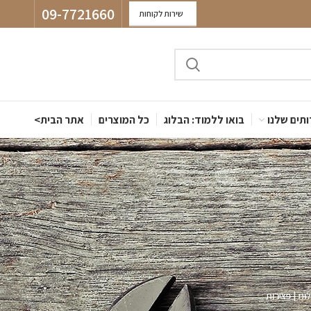
09-7721660
שירות לקוחות
תים שלנו
בואו ללמוד: הבלוג
כל המוצרים
אתר הבית>
ות | פצירות