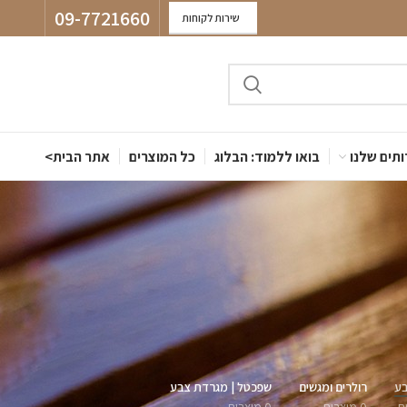
09-7721660
שירות לקוחות
תים שלנו
בואו ללמוד: הבלוג
כל המוצרים
אתר הבית>
בע
רולרים ומגשים
שפכטל | מגרדת צבע