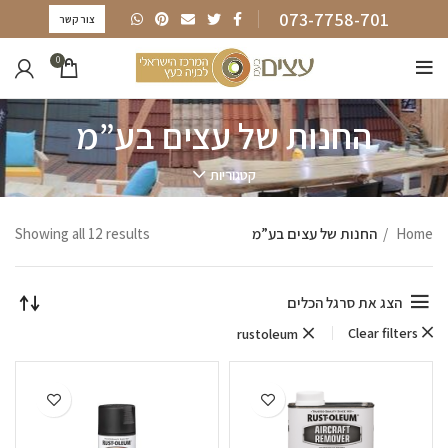
073-7758-701
צור קשר
0
החנות של עצים בע”מ
קטגוריות
Home
החנות של עצים בע”מ
Showing all 12 results
הצג את סרגל הכלים
Clear filters
rustoleum