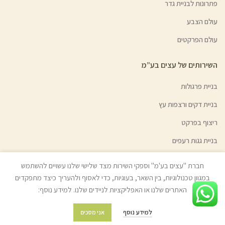
פתרונות לבניית גדר
עולם הצבע
עולם הפרקטים
השירותים של עצים בע”מ
בניית פרגולות
בניית דקים ורצפות עץ
ריצוף בפרקט
בניית גגות רעפים
בניית גדרות ושערי אלומיניום
חברת "עצים בע'מ" וספקי השירות מצד שלישי שלנו עשויים להשתמש
השכרת ציוד לקבלני עץ
במגוון טכנולוגיות, בין השאר, בעוגיות, כדי לאסוף ולהעריך כיצד מתפקדים
האתרים שלנו או האפליקציות לניידים שלנו. למידע נוסף:
גיוון צבעי עץ | צבע בהזמנה אישית
למידע נוסף
אני מסכים
מידע נוסף