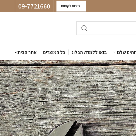
09-7721660
שירות לקוחות
תים שלנו
בואו ללמוד: הבלוג
כל המוצרים
אתר הבית>