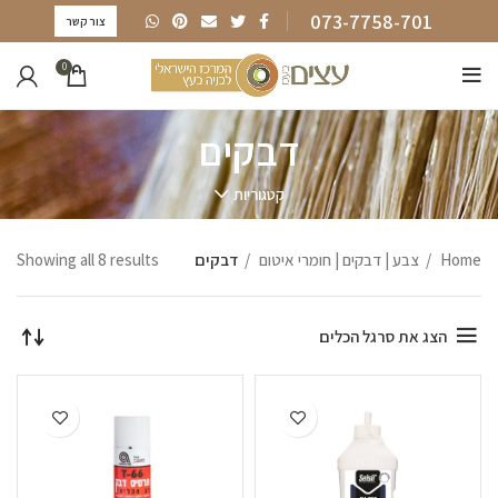
073-7758-701
צור קשר
0
דבקים
קטגוריות
Home
צבע | דבקים | חומרי איטום
דבקים
Showing all 8 results
הצג את סרגל הכלים