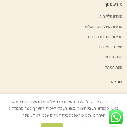
מידע נוסף
מועדון הלקוחות
מדיניות משלוחים והובלות
מדיניות החזרת מוצרים
שאלות ותשובות
תקנון החנות
מפת האתר
צור קשר
חברת "עצים בע'מ" וספקי השירות מצד שלישי שלנו עשויים להשתמש
במגוון טכנולוגיות, בין השאר, בעוגיות, כדי לאסוף ולהעריך כיצד מתפקדים
© כל הזכויות שמורות לעצים בע"מ (איתן טל) 2022 | האתר נבנה ע״י
ניר אלון
האתרים שלנו או האפליקציות לניידים שלנו. למידע נוסף:
בניית אתרים