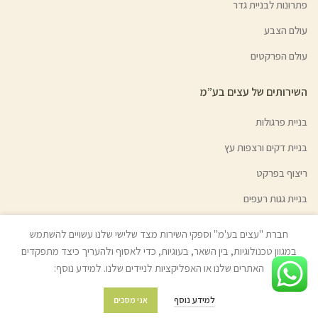
פתרונות לבניית גדר
עולם הצבע
עולם הפרקטים
השירותים של עצים בע”מ
בניית פרגולות
בניית דקים ורצפות עץ
ריצוף בפרקט
בניית גגות רעפים
בניית גדרות ושערי אלומיניום
חברת "עצים בע'מ" וספקי השירות מצד שלישי שלנו עשויים להשתמש
השכרת ציוד לקבלני עץ
במגוון טכנולוגיות, בין השאר, בעוגיות, כדי לאסוף ולהעריך כיצד מתפקדים
האתרים שלנו או האפליקציות לניידים שלנו. למידע נוסף:
גיוון צבעי עץ | צבע בהזמנה אישית
למידע נוסף
אני מסכים
מידע נוסף