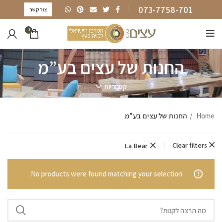
073-7758-701
צור קשר
0
החנות של עצים בע”מ
קטגוריות
Home
החנות של עצים בע”מ
Clear filters
La Bear
No products were found matching your selection.