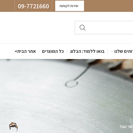
09-7721660
שירות לקוחות
תים שלנו
בואו ללמוד: הבלוג
כל המוצרים
אתר הבית>
ור עגול