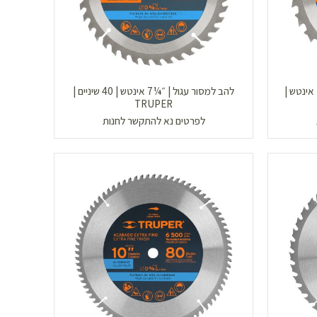
להב למסור עגול | לחיתוך עץ | ״¼7 אינטש |
להב למסור עגול | ״¼7 אינטש | 40 שיניים |
TRUPER
לפרטים נא להתקשר לחנות