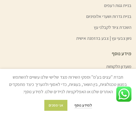
בניית גגות רעפים
בניית גדרות ושערי אלומיניום
השכרת ציוד לקבלני עץ
גיוון צבעי עץ | צבע בהזמנה אישית
מידע נוסף
מועדון הלקוחות
חברת "עצים בע'מ" וספקי השירות מצד שלישי שלנו עשויים להשתמש
מדיניות משלוחים והובלות
במגוון טכנולוגיות, בין השאר, בעוגיות, כדי לאסוף ולהעריך כיצד מתפקדים
מדיניות החזרת מוצרים
האתרים שלנו או האפליקציות לניידים שלנו. למידע נוסף:
שאלות ותשובות
למידע נוסף
אני מסכים
תקנון החנות
מפת האתר