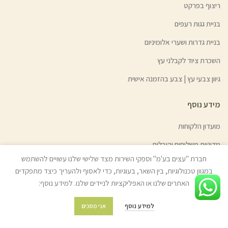
ריצוף בפרקט
בניית גגות רעפים
בניית גדרות ושערי אלומיניום
השכרת ציוד לקבלני עץ
גיוון צבעי עץ | צבע בהזמנה אישית
מידע נוסף
מועדון הלקוחות
מדיניות משלוחים והובלות
חברת "עצים בע'מ" וספקי השירות מצד שלישי שלנו עשויים להשתמש
מדיניות החזרת מוצרים
במגוון טכנולוגיות, בין השאר, בעוגיות, כדי לאסוף ולהעריך כיצד מתפקדים
שאלות ותשובות
האתרים שלנו או האפליקציות לניידים שלנו. למידע נוסף:
תקנון החנות
למידע נוסף
אני מסכים
מפת האתר