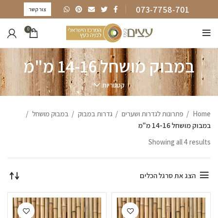
073-7758-701
צור קשר
0
במבוק מושחל 14-16 מ"מ
קטגוריות
Home
פתרונות לגדרות ושערים
גדרות במבוק
במבוק מושחל
במבוק מושחל 14-16 מ"מ
Showing all 4 results
הצג את סרגל הכלים