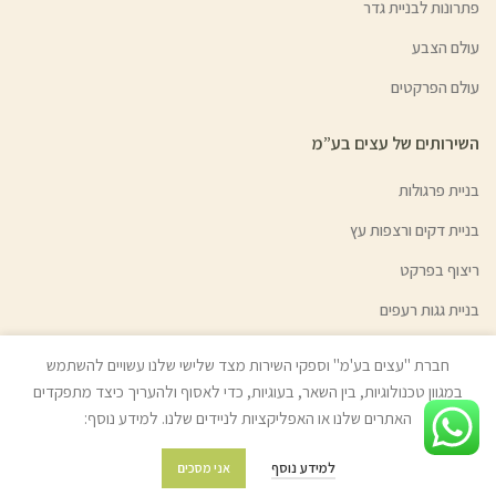
פתרונות לבניית גדר
עולם הצבע
עולם הפרקטים
השירותים של עצים בע”מ
בניית פרגולות
בניית דקים ורצפות עץ
ריצוף בפרקט
בניית גגות רעפים
בניית גדרות ושערי אלומיניום
חברת "עצים בע'מ" וספקי השירות מצד שלישי שלנו עשויים להשתמש
השכרת ציוד לקבלני עץ
במגוון טכנולוגיות, בין השאר, בעוגיות, כדי לאסוף ולהעריך כיצד מתפקדים
האתרים שלנו או האפליקציות לניידים שלנו. למידע נוסף:
גיוון צבעי עץ | צבע בהזמנה אישית
למידע נוסף
אני מסכים
מידע נוסף