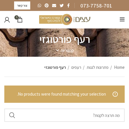
073-7758-701
צור קשר
0
רעף פורטוגזי
קטגוריות
Home
פתרונות לגגות
רעפים
רעף פורטוגזי
No products were found matching your selection.