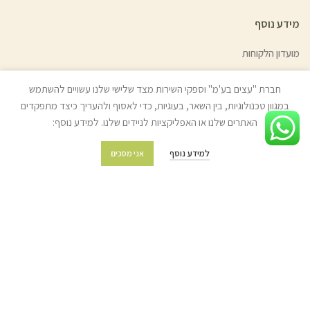
מידע נוסף
מועדון הלקוחות
מדיניות משלוחים והובלות
חברת "עצים בע'מ" וספקי השירות מצד שלישי שלנו עשויים להשתמש
מדיניות החזרת מוצרים
במגוון טכנולוגיות, בין השאר, בעוגיות, כדי לאסוף ולהעריך כיצד מתפקדים
האתרים שלנו או האפליקציות לניידים שלנו. למידע נוסף:
שאלות ותשובות
תקנון החנות
למידע נוסף
אני מסכים
מפת האתר
צור קשר
© כל הזכויות שמורות לעצים בע"מ (איתן טל) 2022 | האתר נבנה ע״י
ניר אלון
בניית אתרים