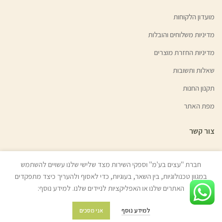
מועדון הלקוחות
מדיניות משלוחים והובלות
מדיניות החזרת מוצרים
שאלות ותשובות
תקנון החנות
מפת האתר
צור קשר
חברת "עצים בע'מ" וספקי השירות מצד שלישי שלנו עשויים להשתמש
במגוון טכנולוגיות, בין השאר, בעוגיות, כדי לאסוף ולהעריך כיצד מתפקדים
© כל הזכויות שמורות לעצים בע"מ (איתן טל) 2022 | האתר נבנה ע״י
ניר אלון
האתרים שלנו או האפליקציות לניידים שלנו. למידע נוסף:
בניית אתרים
למידע נוסף
אני מסכים