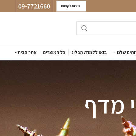
09-7721660
שירות לקוחות
תים שלנו
בואו ללמוד: הבלוג
כל המוצרים
אתר הבית>
י מדף
ף מעץ