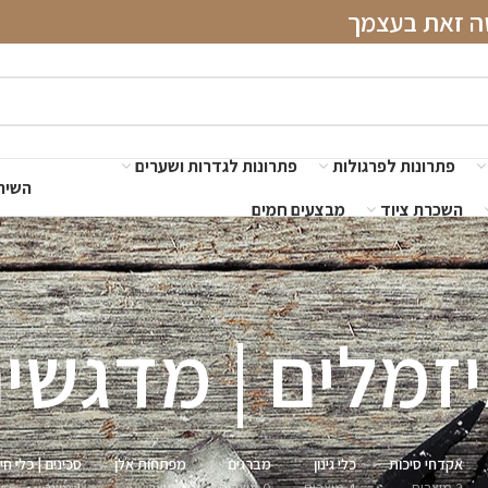
שה זאת בעצמך
פתרונות לפרגולות
פתרונות לגדרות ושערים
השירו
השכרת ציוד
מבצעים חמים
זמלים | מדגשי
אקדחי סיכות
כלי גינון
מברגים
מפתחות אלן
סכינים | כלי חי