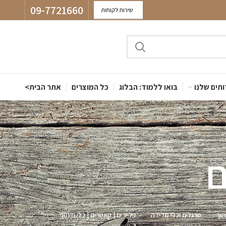
09-7721660
שירות לקוחות
תים שלנו
בואו ללמוד: הבלוג
כל המוצרים
אתר הבית>
ם
תוך
סרגלים וכלי מדידה
פליירים | קאטרים | כלי חיתוך