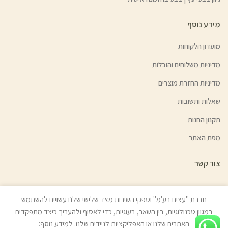
מידע נוסף
מועדון הלקוחות
מדיניות משלוחים והובלות
מדיניות החזרת מוצרים
שאלות ותשובות
תקנון החנות
מפת האתר
צור קשר
חברת "עצים בע'מ" וספקי השירות מצד שלישי שלנו עשויים להשתמש
במגוון טכנולוגיות, בין השאר, בעוגיות, כדי לאסוף ולהעריך כיצד מתפקדים
© כל הזכויות שמורות לעצים בע"מ (איתן טל) 2022 | האתר נבנה ע״י
ניר אלון
האתרים שלנו או האפליקציות לניידים שלנו. למידע נוסף: