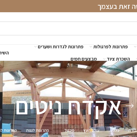
שה זאת בעצמך
פתרונות לפרגולות
פתרונות לגדרות ושערים
השירו
השכרת ציוד
מבצעים חמים
אקדח ניטים
בודה
כללי
עולם העץ
פירזול
פתרונות לגגות
פתרונות לג