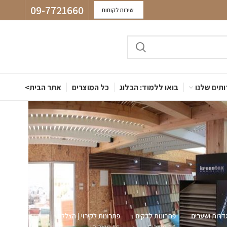
09-7721660
שירות לקוחות
תים שלנו
בואו ללמוד: הבלוג
כל המוצרים
אתר הבית>
דרות ושערים
פתרונות לדקים
פתרונות לקירוי | הצללה