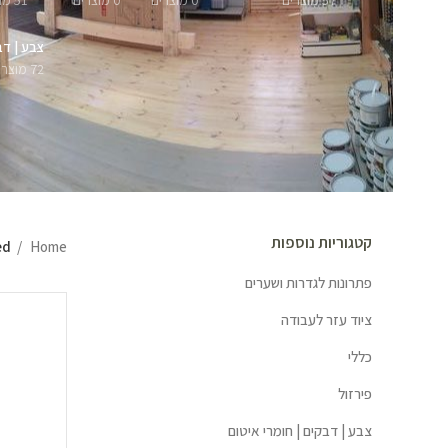
57 מוצרים
0 מוצרים
0 מוצרים
51 מוצרים
צבע | דב
72 מוצרים
קטגוריות נוספות
Home
ged
פתרונות לגדרות ושערים
ציוד עזר לעבודה
כללי
פירזול
צבע | דבקים | חומרי איטום