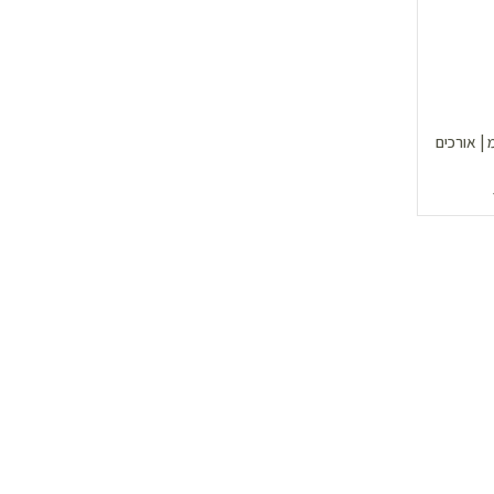
י | ראש טורקס | 10 מ״מ | אורכים