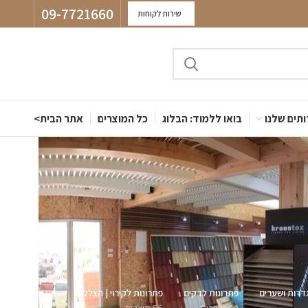
09-7721660
שירות לקוחות
תים שלנו
בואו ללמוד: הבלוג
כל המוצרים
אתר הבית>
דרות ושערים
פתרונות לדקים
פתרונות לקירוי | הצללה