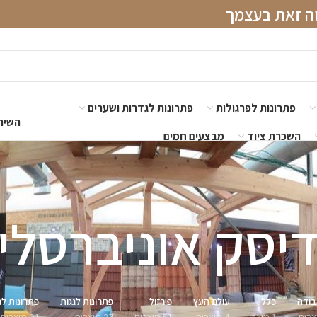
שה זאת בעצמך
פתרונות לפרגולות
פתרונות לגדרות ושערים
השירו
השכרת ציוד
מבצעים חמים
יסק אוניברסלי
בודה
כללי
עולם העץ
פירזול
פתרונות לגגות
פתרונות לג