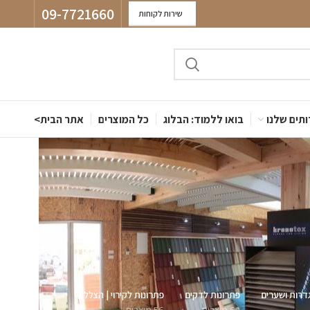
09-7721660
שירות לקוחות
תים שלנו
בואו ללמוד: הבלוג
כל המוצרים
אתר הבית>
דרות ושערים
פתרונות לדקים
פתרונות לקירוי | הצללה