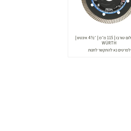
דיסק יהלום טורבו | 115 מ״מ | ״½4 אינטש |
WÜRTH
לפרטים נא להתקשר לחנות