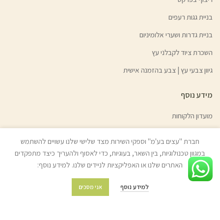
בניית גגות רעפים
בניית גדרות ושערי אלומיניום
השכרת ציוד לקבלני עץ
גיוון צבעי עץ | צבע בהזמנה אישית
מידע נוסף
מועדון הלקוחות
מדיניות משלוחים והובלות
חברת "עצים בע'מ" וספקי השירות מצד שלישי שלנו עשויים להשתמש
מדיניות החזרת מוצרים
במגוון טכנולוגיות, בין השאר, בעוגיות, כדי לאסוף ולהעריך כיצד מתפקדים
האתרים שלנו או האפליקציות לניידים שלנו. למידע נוסף:
שאלות ותשובות
תקנון החנות
למידע נוסף
אני מסכים
מפת האתר