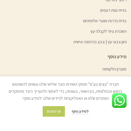
בניית גגות רעפים
בניית גדרות ושערי אלומיניום
השכרת ציוד לקבלני עץ
גיוון צבעי עץ | צבע בהזמנה אישית
מידע נוסף
מועדון הלקוחות
מדיניות משלוחים והובלות
חברת "עצים בע'מ" וספקי השירות מצד שלישי שלנו עשויים להשתמש
מדיניות החזרת מוצרים
במגוון טכנולוגיות, בין השאר, בעוגיות, כדי לאסוף ולהעריך כיצד מתפקדים
האתרים שלנו או האפליקציות לניידים שלנו. למידע נוסף:
שאלות ותשובות
תקנון החנות
למידע נוסף
אני מסכים
מפת האתר