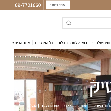
09-7721660
שירות לקוחות
תים שלנו
בואו ללמוד: הבלוג
כל המוצרים
אתר הבית>
יק
דרות ושערים
פתרונות לדקים
פתרונות לקירוי | הצללה