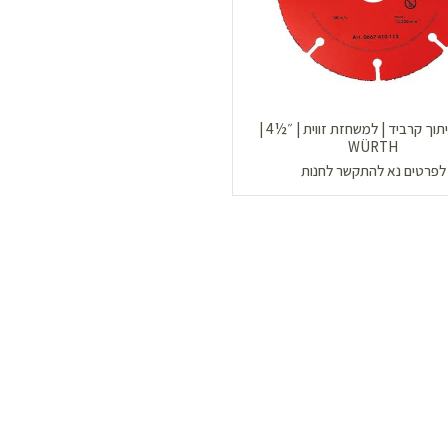
דיסק חיתוך קרביד | למשחזת זווית | ״½4 |
WÜRTH
לפרטים נא להתקשר לחנות