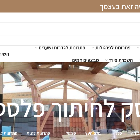
שה זאת בעצמך
פתרונות לפרגולות
פתרונות לגדרות ושערים
השירו
השכרת ציוד
מבצעים חמים
ק לחיתוך פלסט
בודה
כללי
עולם העץ
פירזול
פתרונות לגגות
פתרונות לג