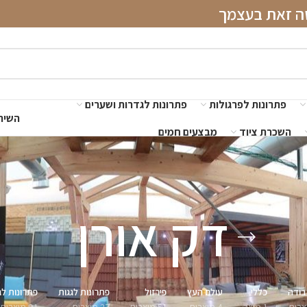
שה זאת בעצמך
פתרונות לפרגולות
פתרונות לגדרות ושערים
השירו
השכרת ציוד
מבצעים חמים
דק אורן
בודה
כללי
עולם העץ
פירזול
פתרונות לגגות
פתרונות לג