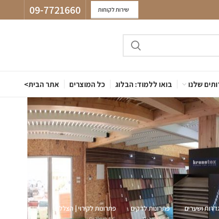
09-7721660
שירות לקוחות
תים שלנו
בואו ללמוד: הבלוג
כל המוצרים
אתר הבית>
דרות ושערים
פתרונות לדקים
פתרונות לקירוי | הצללה