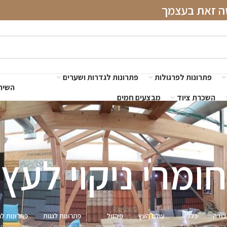
שה זאת בעצמך
פתרונות לפרגולות
פתרונות לגדרות ושערים
השירו
השכרת ציוד
מבצעים חמים
חומרי ניקוי לעץ
בודה
כללי
עולם העץ
פירזול
פתרונות לגגות
פתרונות לג