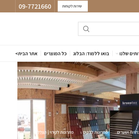
09-7721660
שירות לקוחות
תים שלנו
בואו ללמוד: הבלוג
כל המוצרים
אתר הבית>
דרות ושערים
פתרונות לדקים
פתרונות לקירוי | הצללה