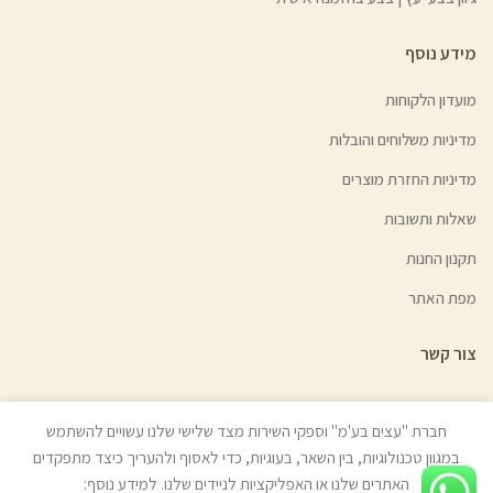
מידע נוסף
מועדון הלקוחות
מדיניות משלוחים והובלות
מדיניות החזרת מוצרים
שאלות ותשובות
תקנון החנות
מפת האתר
צור קשר
חברת "עצים בע'מ" וספקי השירות מצד שלישי שלנו עשויים להשתמש
במגוון טכנולוגיות, בין השאר, בעוגיות, כדי לאסוף ולהעריך כיצד מתפקדים
© כל הזכויות שמורות לעצים בע"מ (איתן טל) 2022 | האתר נבנה ע״י
ניר אלון
האתרים שלנו או האפליקציות לניידים שלנו. למידע נוסף: