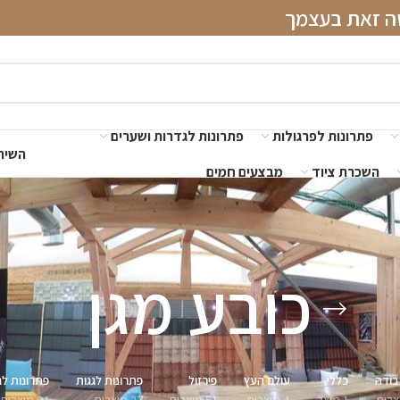
שה זאת בעצמך
פתרונות לפרגולות
פתרונות לגדרות ושערים
השירו
השכרת ציוד
מבצעים חמים
כובע מגן
בודה
כללי
עולם העץ
פירזול
פתרונות לגגות
פתרונות לג