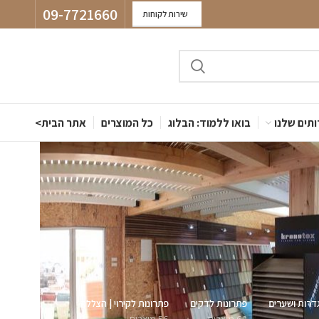
09-7721660
שירות לקוחות
תים שלנו
בואו ללמוד: הבלוג
כל המוצרים
אתר הבית>
דרות ושערים
פתרונות לדקים
פתרונות לקירוי | הצללה