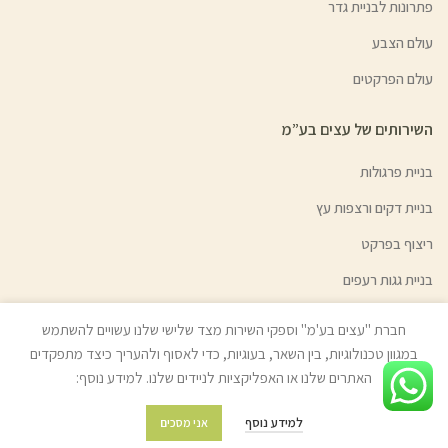
פתרונות לבניית גדר
עולם הצבע
עולם הפרקטים
השירותים של עצים בע”מ
בניית פרגולות
בניית דקים ורצפות עץ
ריצוף בפרקט
בניית גגות רעפים
בניית גדרות ושערי אלומיניום
חברת "עצים בע'מ" וספקי השירות מצד שלישי שלנו עשויים להשתמש
השכרת ציוד לקבלני עץ
במגוון טכנולוגיות, בין השאר, בעוגיות, כדי לאסוף ולהעריך כיצד מתפקדים
האתרים שלנו או האפליקציות לניידים שלנו. למידע נוסף:
גיוון צבעי עץ | צבע בהזמנה אישית
למידע נוסף
אני מסכים
מידע נוסף