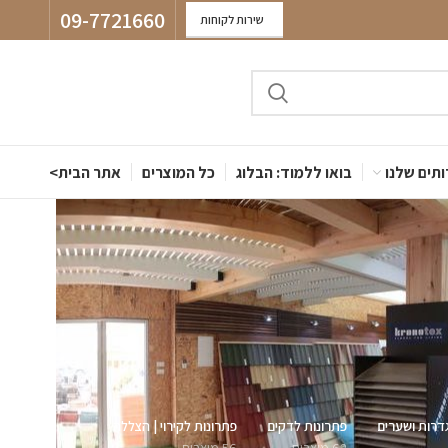
09-7721660
שירות לקוחות
תים שלנו
בואו ללמוד: הבלוג
כל המוצרים
אתר הבית>
דרות ושערים
פתרונות לדקים
פתרונות לקירוי | הצללה