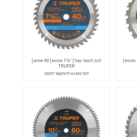
להב למסור עגול | לחיתוך עץ | ״¼7 אינטש |
להב למסור עגול | ״¼7 אינטש | 40 שיניים |
TRUPER
לפרטים נא להתקשר לחנות