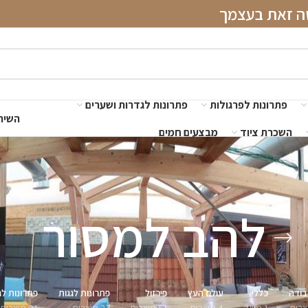
שה זאת בעצמך
פתרונות לפרגולות
פתרונות לגדרות ושערים
השירו
השכרת ציוד
מבצעים חמים
להב למסור
בודה
כללי
עולם העץ
פירזול
פתרונות לגגות
פתרונות לג