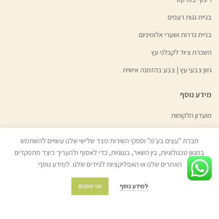
בניית גגות רעפים
בניית גדרות ושערי אלומיניום
השכרת ציוד לקבלני עץ
גיוון צבעי עץ | צבע בהזמנה אישית
מידע נוסף
מועדון הלקוחות
מדיניות משלוחים והובלות
חברת "עצים בע'מ" וספקי השירות מצד שלישי שלנו עשויים להשתמש
מדיניות החזרת מוצרים
במגוון טכנולוגיות, בין השאר, בעוגיות, כדי לאסוף ולהעריך כיצד מתפקדים
האתרים שלנו או האפליקציות לניידים שלנו. למידע נוסף:
שאלות ותשובות
תקנון החנות
למידע נוסף
אני מסכים
מפת האתר