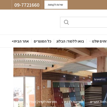
09-7721660
שירות לקוחות
תים שלנו
בואו ללמוד: הבלוג
כל המוצרים
אתר הבית>
דרות ושערים
פתרונות לדקים
פתרונות לקירוי | הצללה