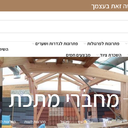
שה זאת בעצמך
פתרונות לפרגולות
פתרונות לגדרות ושערים
השירו
השכרת ציוד
מבצעים חמים
מחברי מתכת
בודה
כללי
עולם העץ
פירזול
פתרונות לגגות
פתרונות לג