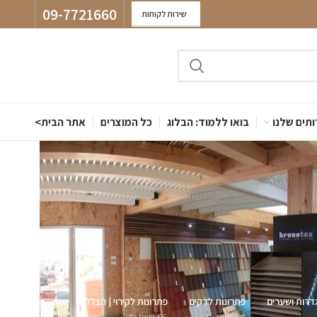
09-7721660
שירות לקוחות
תים שלנו
בואו ללמוד: הבלוג
כל המוצרים
אתר הבית>
דרות ושערים
פתרונות לדקים
פתרונות לקירוי | הצללה