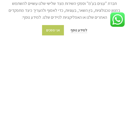
גיוון צבעי עץ | צבע בהזמנה אישית
חברת "עצים בע'מ" וספקי השירות מצד שלישי שלנו עשויים להשתמש
במגוון טכנולוגיות, בין השאר, בעוגיות, כדי לאסוף ולהעריך כיצד מתפקדים
מידע נוסף
האתרים שלנו או האפליקציות לניידים שלנו. למידע נוסף:
מועדון הלקוחות
למידע נוסף
אני מסכים
מדיניות משלוחים והובלות
מדיניות החזרת מוצרים
שאלות ותשובות
תקנון החנות
מפת האתר
צור קשר
© כל הזכויות שמורות לעצים בע"מ (איתן טל) 2022 | האתר נבנה ע״י
ניר אלון