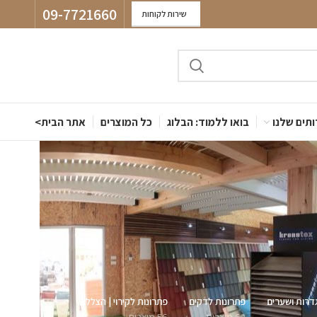
09-7721660
שירות לקוחות
תים שלנו
בואו ללמוד: הבלוג
כל המוצרים
אתר הבית>
דרות ושערים
פתרונות לדקים
פתרונות לקירוי | הצללה