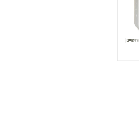
יפויים |