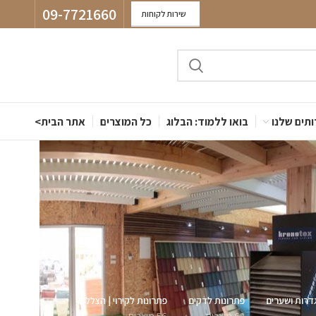
09-7721660
שירות לקוחות
תים שלנו
בואו ללמוד: הבלוג
כל המוצרים
אתר הבית>
דרות ושערים
פתרונות לדקים
פתרונות לקירוי | הצללה