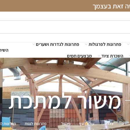
שה זאת בעצמך
פתרונות לפרגולות
פתרונות לגדרות ושערים
השירו
השכרת ציוד
מבצעים חמים
משור למתכת
בודה
כללי
עולם העץ
פירזול
פתרונות לגגות
פתרונות לג