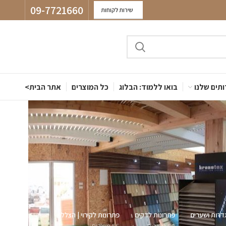
09-7721660
שירות לקוחות
תים שלנו
בואו ללמוד: הבלוג
כל המוצרים
אתר הבית>
דרות ושערים
פתרונות לדקים
פתרונות לקירוי | הצללה