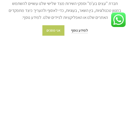
גיוון צבעי עץ | צבע בהזמנה אישית
חברת "עצים בע'מ" וספקי השירות מצד שלישי שלנו עשויים להשתמש
במגוון טכנולוגיות, בין השאר, בעוגיות, כדי לאסוף ולהעריך כיצד מתפקדים
מידע נוסף
האתרים שלנו או האפליקציות לניידים שלנו. למידע נוסף:
מועדון הלקוחות
למידע נוסף
אני מסכים
מדיניות משלוחים והובלות
מדיניות החזרת מוצרים
שאלות ותשובות
תקנון החנות
מפת האתר
צור קשר
© כל הזכויות שמורות לעצים בע"מ (איתן טל) 2022 | האתר נבנה ע״י
ניר אלון