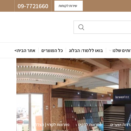
09-7721660
שירות לקוחות
תים שלנו
בואו ללמוד: הבלוג
כל המוצרים
אתר הבית>
דרות ושערים
פתרונות לדקים
פתרונות לקירוי | הצללה