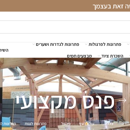
שה זאת בעצמך
פתרונות לפרגולות
פתרונות לגדרות ושערים
השירו
השכרת ציוד
מבצעים חמים
פנס מקצועי
בודה
כללי
עולם העץ
פירזול
פתרונות לגגות
פתרונות לג