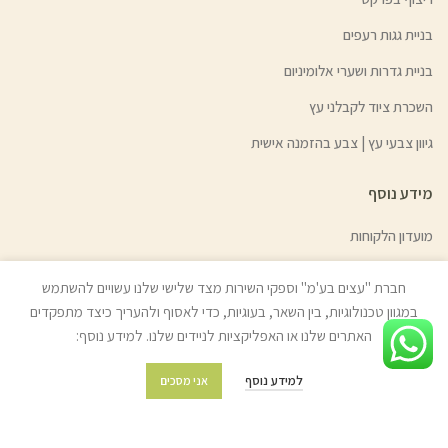
בניית גגות רעפים
בניית גדרות ושערי אלומיניום
השכרת ציוד לקבלני עץ
גיוון צבעי עץ | צבע בהזמנה אישית
מידע נוסף
מועדון הלקוחות
מדיניות משלוחים והובלות
חברת "עצים בע'מ" וספקי השירות מצד שלישי שלנו עשויים להשתמש
מדיניות החזרת מוצרים
במגוון טכנולוגיות, בין השאר, בעוגיות, כדי לאסוף ולהעריך כיצד מתפקדים
האתרים שלנו או האפליקציות לניידים שלנו. למידע נוסף:
שאלות ותשובות
תקנון החנות
למידע נוסף
אני מסכים
מפת האתר