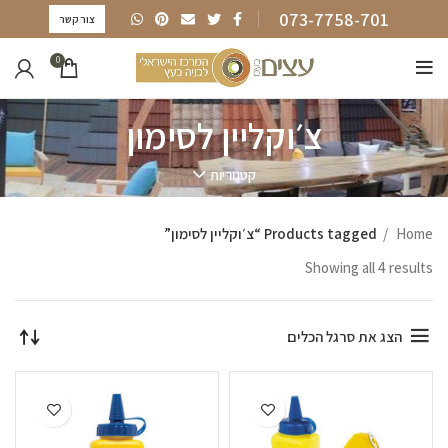
073-7758-701
צור קשר
0
צ׳וקליין לסימון
קטגוריות
Home
Products tagged “צ׳וקליין לסימון”
Showing all 4 results
הצג את סרגל הכלים