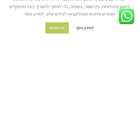
במגוון טכנולוגיות, בין השאר, בעוגיות, כדי לאסוף ולהעריך כיצד מתפקדים
האתרים שלנו או האפליקציות לניידים שלנו. למידע נוסף:
מידע נוסף
מועדון הלקוחות
למידע נוסף
אני מסכים
מדיניות משלוחים והובלות
מדיניות החזרת מוצרים
שאלות ותשובות
תקנון החנות
מפת האתר
צור קשר
© כל הזכויות שמורות לעצים בע"מ (איתן טל) 2022 | האתר נבנה ע״י
ניר אלון