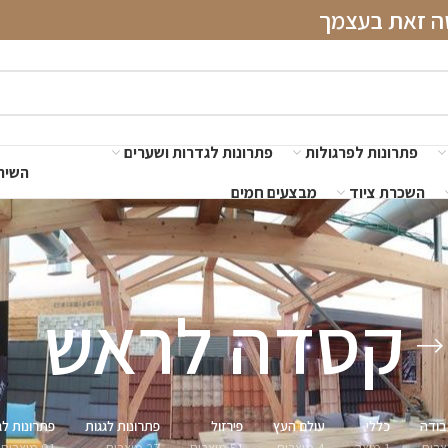
שה זאת בעצמך
פתרונות לפרגולות
פתרונות לגדרות ושערים
השירו
השכרת ציוד
מבצעים חמים
קסדה לראש
בודה
כללי
עולם העץ
פירזול
פתרונות לגגות
פתרונות לג