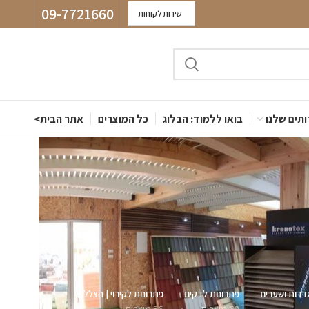
09-7721660
שירות לקוחות
תים שלנו
בואו ללמוד: הבלוג
כל המוצרים
אתר הבית>
דרות ושערים
פתרונות לדקים
פתרונות לקירוי | הצללה