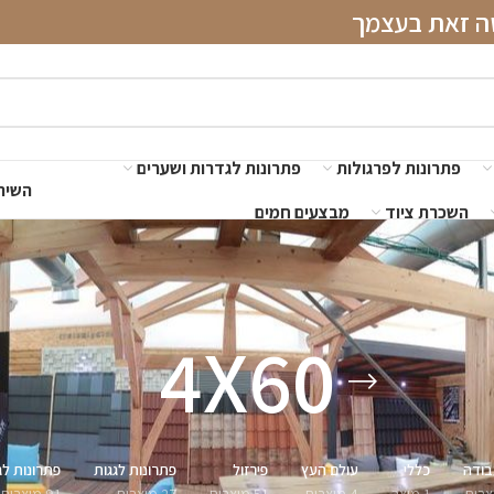
שה זאת בעצמך
פתרונות לפרגולות
פתרונות לגדרות ושערים
השירו
השכרת ציוד
מבצעים חמים
4X60
בודה
כללי
עולם העץ
פירזול
פתרונות לגגות
פתרונות לג