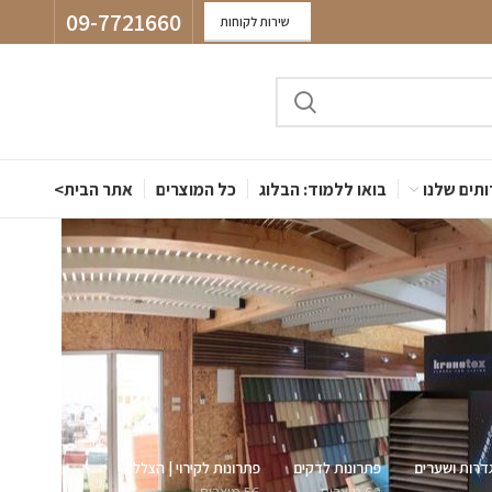
09-7721660
שירות לקוחות
תים שלנו
בואו ללמוד: הבלוג
כל המוצרים
אתר הבית>
דרות ושערים
פתרונות לדקים
פתרונות לקירוי | הצללה