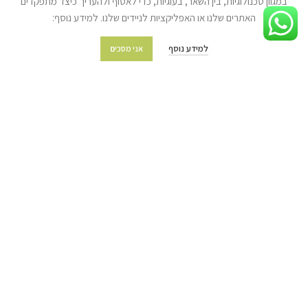
במגוון טכנולוגיות, בין השאר, בעוגיות, כדי לאסוף ולהעריך כיצד מתפקדים
האתרים שלנו או האפליקציות לניידים שלנו. למידע נוסף:
מידע נוסף
למידע נוסף
אני מסכים
מועדון הלקוחות
מדיניות משלוחים והובלות
מדיניות החזרת מוצרים
שאלות ותשובות
תקנון החנות
מפת האתר
צור קשר
© כל הזכויות שמורות לעצים בע"מ (איתן טל) 2022 | האתר נבנה ע״י
ניר אלון
בניית אתרים