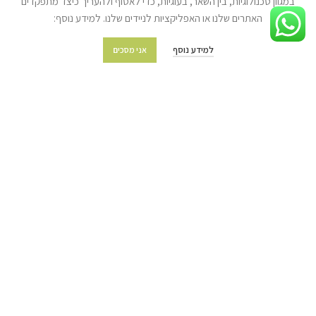
במגוון טכנולוגיות, בין השאר, בעוגיות, כדי לאסוף ולהעריך כיצד מתפקדים
האתרים שלנו או האפליקציות לניידים שלנו. למידע נוסף:
מידע נוסף
למידע נוסף
אני מסכים
מועדון הלקוחות
מדיניות משלוחים והובלות
מדיניות החזרת מוצרים
שאלות ותשובות
תקנון החנות
מפת האתר
צור קשר
© כל הזכויות שמורות לעצים בע"מ (איתן טל) 2022 | האתר נבנה ע״י
ניר אלון
בניית אתרים