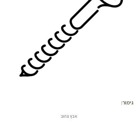
גימור:
אבץ צהוב