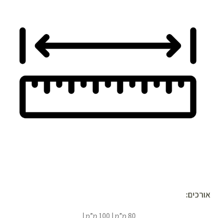
אורכים:
80 מ”מ | 100 מ”מ |