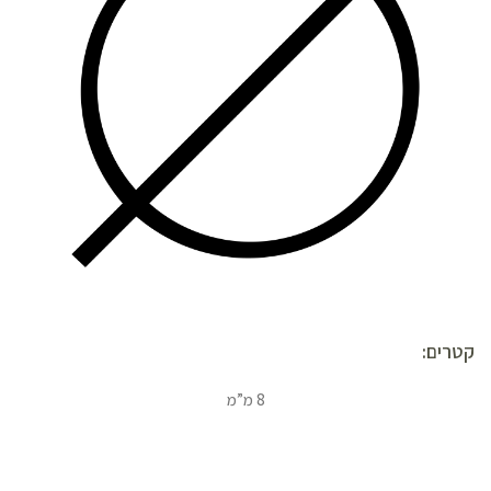
קטרים:
8 מ”מ