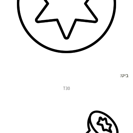
ביט:
T30