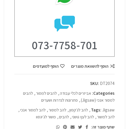
073-7758-701
הוסף להשוואת מוצרים
הוסף למועדפים
SKU:
DT2074
Categories:
אביזרים לכלי עבודה
,
להבים למסור
,
להבים
למסור אנכי (Jigsaw)
,
פתרונות לגדרות ושערים
Jigsaw
Tags:
,
להב לג׳קסון
,
להב למסור
,
להב למסור אנכי
,
להב למשור
,
להב לעץ גושני
,
להבים
,
משור לג׳יגסוו
שתף מוצר זה: