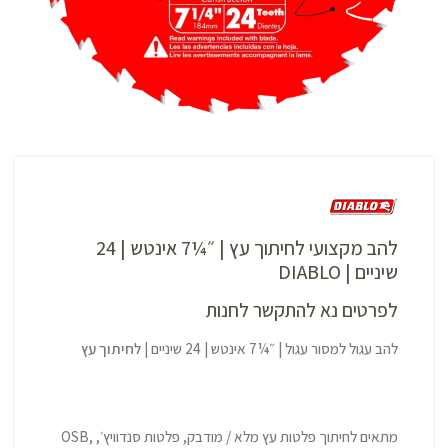
להב מקצועי לחיתוך עץ | ״¼7 אינטש | 24
שיניים | DIABLO
לפרטים נא להתקשר לחנות
להב עגול למסור עגול | ״¼7 אינטש | 24 שיניים |
לחיתוך עץ
מתאים לחיתוך פלטות עץ מלא / מודבק, פלטות סנדוויץ׳, OSB,