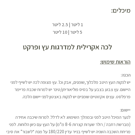
מיכלים:
1 ליטר | 2.5 ליטר
5 ליטר | 10 ליטר
לכה אקרילית למדרגות עץ ופרקט
הוראות שימוש:
הכנה
:
יש לנקות העץ היטב מלכלוך,שומנים, אבק וכו’. עץ מצופה לכה יש לשייף לפני
היישום. עץ צבוע בצבע על בסיס פוליאוריתן/טינר יש למרוח שכבת פריימר
פרפלסט. עצים אקזוטיים שומניים יש לנקות באצטון לפני יישום הלכה.
יישום
:
לנער המיכל היטב לפני ובמהלך השימוש. לא לדלל. למרוח שיכבה אחידה
(מברשת רחבה / רולר שערות קצרות 8-6 מ”מ) על העץ עם כיוון הלוחות. לפני
מריחת השכבה השניה יש לשייף בנייר עדין 180/220 על מנת “לשבור” את סיבי